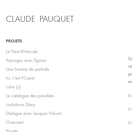
CLAUDE  PAUQUET
PROJETS
Le Pied d'Hercule
Ce
Paysages avec figures
ré
Une histoire de portraits
po
Ici, c'est l'Ouest
e
Loire [s]
(
Le catalogue des possibles
Lockdown Diary
(L
Dialogue avec Jacques Prévert
Ouessant
(L
Private