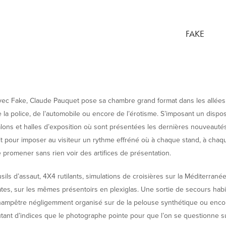
FAKE
ec Fake, Claude Pauquet pose sa chambre grand format dans les allées d
 la police, de l’automobile ou encore de l’érotisme. S’imposant un disposi
lons et halles d’exposition où sont présentées les dernières nouveautés
it pour imposer au visiteur un rythme effréné où à chaque stand, à chaque
 promener sans rien voir des artifices de présentation.
sils d’assaut, 4X4 rutilants, simulations de croisières sur la Méditerr
tes, sur les mêmes présentoirs en plexiglas. Une sortie de secours hab
ampêtre négligemment organisé sur de la pelouse synthétique ou encor
tant d’indices que le photographe pointe pour que l’on se questionne su