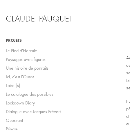
CLAUDE  PAUQUET
PROJETS
Le Pied d'Hercule
Av
Paysages avec figures
de
Une histoire de portraits
sa
Ici, c'est l'Ouest
fa
Loire [s]
se
Le catalogue des possibles
Fu
Lockdown Diary
pâ
Dialogue avec Jacques Prévert
ch
Ouessant
au
Private