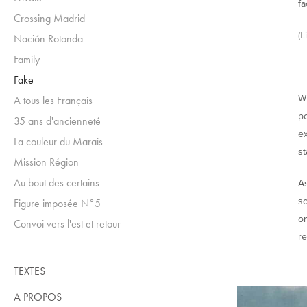
fa
Crossing Madrid
(L
Nación Rotonda
Family
Fake
Wi
A tous les Français
po
35 ans d'ancienneté
ex
La couleur du Marais
st
Mission Région
Au bout des certains
As
sc
Figure imposée N°5
on
Convoi vers l'est et retour
re
TEXTES
A PROPOS