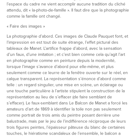
l’espace du cadre ne vient accomplir aucune tradition du cliché
attendu, dit « la-photo-de-famille ». Il faut dire que la photographie
comme la famille ont changé.
« Faire des images »
La photographie d’abord. Ces images de Claude Pauquet font, et
l’impression en est tout de suite étrange, l’effet pictural des
tableaux de Manet. L’artifice frappe d’abord, avec la sensation
d’un faux, d’une imitation ; et c’est bien comme cela qu’agit l’art
en photographie comme en peinture depuis la modernité,
lorsque l’image s’avance d’abord pour elle-même, et plus
seulement comme ce leurre de la fenêtre ouverte sur le réel, en
calque transparent. La représentation s’énonce d’abord comme
telle : un regard singulier, une mise en scène, un éclairage ou
une touche particulière à l’artiste stipulent la construction de la
représentation au lieu de s’effacer (de faire semblant de
s’effacer). Le faux-semblant dans Le Balcon de Manet a forcé les
amateurs d’art de 1869 à identifier la toile non pas seulement
comme portrait de trois amis du peintre posant derrière une
balustrade, mais par le jeu de l’indifférence réciproque de leurs
trois figures peintes, l’épaisseur pâteuse du blanc de certaines
touches, le hiératisme scandaleux de l’ensemble, le balcon a